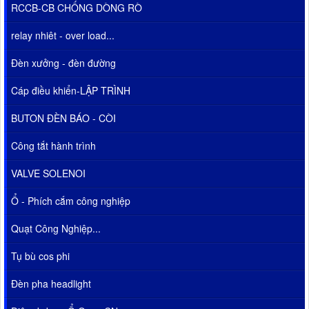
RCCB-CB CHỐNG DÒNG RÒ
relay nhiêt - over load...
Đèn xưởng - đèn đường
Cáp điều khiển-LẬP TRÌNH
BUTON ĐÈN BÁO - CÒI
Công tắt hành trình
VALVE SOLENOI
Ổ - Phích cắm công nghiệp
Quạt Công Nghiệp...
Tụ bù cos phi
Đèn pha headlight