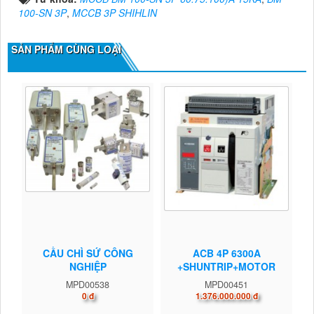
100-SN 3P
,
MCCB 3P SHIHLIN
SẢN PHẨM CÙNG LOẠI
CẦU CHÌ SỨ CÔNG
ACB 4P 6300A
NGHIỆP
+SHUNTRIP+MOTOR
MPD00538
MPD00451
0 đ
1.376.000.000 đ