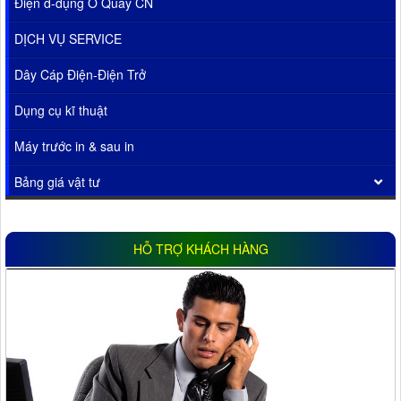
Điện d-dụng Ổ Quay CN
DỊCH VỤ SERVICE
Dây Cáp Điện-Điện Trở
Dụng cụ kĩ thuật
Máy trước in & sau in
Bảng giá vật tư
HỖ TRỢ KHÁCH HÀNG