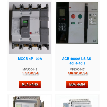
MCCB 4P 100A
ACB 4000A LS AS-
40F4-40H
MPD00448
MPD00447
1.016.000 đ
148.800.000 đ
MUA HÀNG
MUA HÀNG