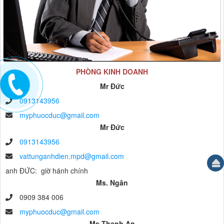
PHÒNG KINH DOANH
Mr Đức
0913143956
myphuocduc@gmail.com
Mr Đức
0913143956
vattunganhdien.mpd@gmail.com
anh ĐỨC: giờ hánh chính
Ms. Ngân
0909 384 006
myphuocduc@gmail.com
Ms Thanh An