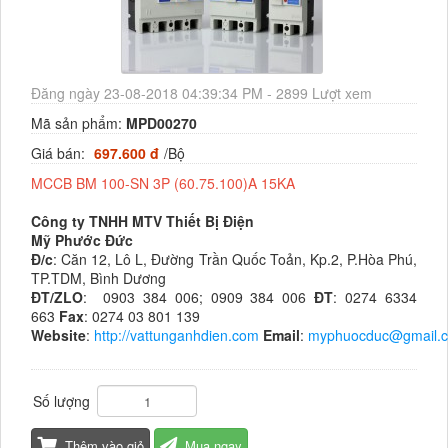
Đăng ngày 23-08-2018 04:39:34 PM - 2899 Lượt xem
Mã sản phẩm:
MPD00270
Giá bán:
697.600 đ
/Bộ
MCCB BM 100-SN 3P (60.75.100)A 15KA
Công ty TNHH MTV Thiết Bị Điện
Mỹ Phước Đức
Đ/c
: Căn 12, Lô L, Đường Trần Quốc Toản, Kp.2, P.Hòa Phú,
TP.TDM, Bình Dương
ĐT/ZLO
: 0903 384 006; 0909 384 006
ĐT
: 0274 6334
663
Fax
: 0274 03 801 139
Website
:
http://vattunganhdien.com
Email
:
myphuocduc@gmail.
Số lượng
Thêm vào giỏ
Mua ngay