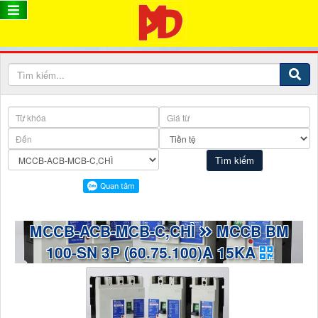
MCCB-ACB-MCB-C,CHÌ
MCCB BM
100-SN 3P (60.75.100)A 15KA