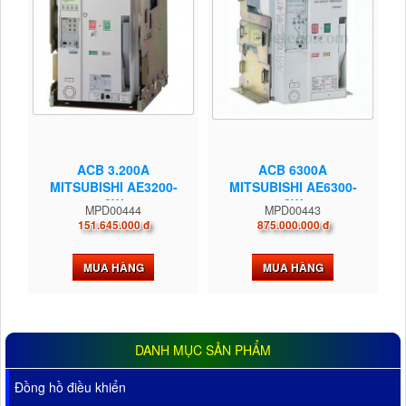
ACB 3.200A
ACB 6300A
MITSUBISHI AE3200-
MITSUBISHI AE6300-
SW
SW
MPD00444
MPD00443
151.645.000 đ
875.000.000 đ
MUA HÀNG
MUA HÀNG
DANH MỤC SẢN PHẨM
Đồng hồ điều khiển