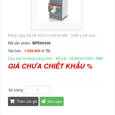
Đăng ngày 28-08-2018 10:05:59 AM - 3565 Lượt xem
Mã sản phẩm:
MPD00336
Giá bán:
1.528.800 đ
/Bộ
Cầu dao tự động dạng khối - MCCB- 1SDA066799R1-ABB
GIÁ CHƯA CHIẾT KHẤU %
Số lượng
Thêm vào giỏ
Mua ngay