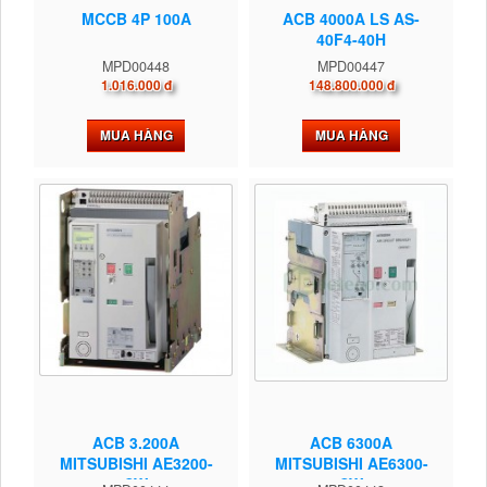
MCCB 4P 100A
ACB 4000A LS AS-
40F4-40H
MPD00448
MPD00447
1.016.000 đ
148.800.000 đ
MUA HÀNG
MUA HÀNG
ACB 3.200A
ACB 6300A
MITSUBISHI AE3200-
MITSUBISHI AE6300-
SW
SW