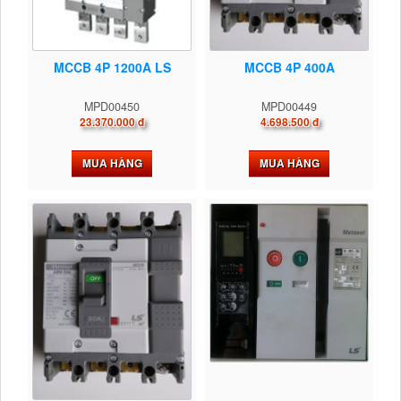
MCCB 4P 1200A LS
MCCB 4P 400A
MPD00450
MPD00449
23.370.000 đ
4.698.500 đ
MUA HÀNG
MUA HÀNG