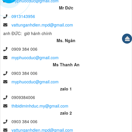
myphuocduc@gmail.com
Mr Đức
0913143956
vattunganhdien.mpd@gmail.com
anh ĐỨC: giờ hánh chính
Ms. Ngân
0909 384 006
myphuocduc@gmail.com
Ms Thanh An
0903 384 006
myphuocduc@gmail.com
zalo 1
0909384006
thibidiminhduc.my@gmail.com
zalo 2
0903 384 006
vattunganhdien.mpd@gmail.com