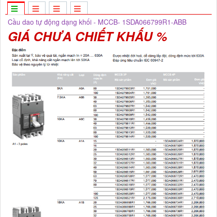
Cầu dao tự động dạng khối - MCCB- 1SDA066799R1-ABB
GIÁ CHƯA CHIẾT KHẤU %