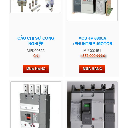
CẦU CHÌ SỨ CÔNG
ACB 4P 6300A
NGHIỆP
+SHUNTRIP+MOTOR
MPD00538
MPD00451
0 đ
1.376.000.000 đ
MUA HÀNG
MUA HÀNG