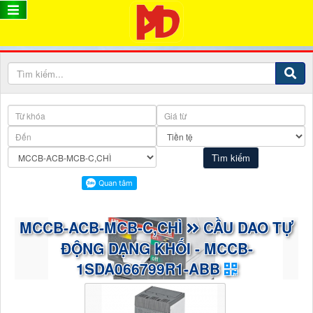
MCCB-ACB-MCB-C,CHÌ
CẦU DAO TỰ
ĐỘNG DẠNG KHỐI - MCCB-
1SDA066799R1-ABB