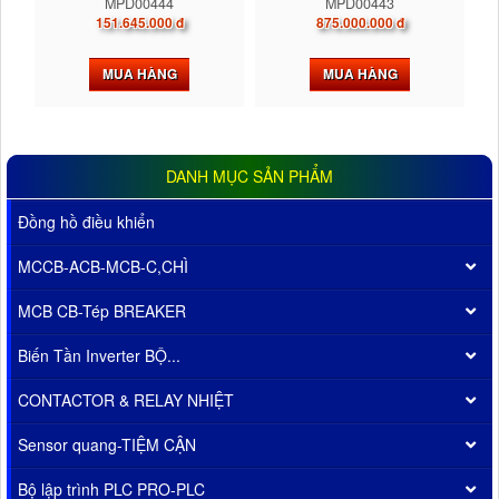
MPD00444
MPD00443
151.645.000 đ
875.000.000 đ
MUA HÀNG
MUA HÀNG
DANH MỤC SẢN PHẨM
Đồng hồ điều khiển
MCCB-ACB-MCB-C,CHÌ
MCB CB-Tép BREAKER
Biến Tần Inverter BỘ...
CONTACTOR & RELAY NHIỆT
Sensor quang-TIỆM CẬN
Bộ lập trình PLC PRO-PLC