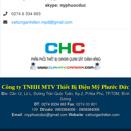
skype: myphuocduc
0274 6 334 663
vattunganhdien.mpd@gmail.com
Công ty TNHH MTV Thiết Bị Điện Mỹ Phước Đức
Đ/c
: Căn 12, Lô L, Đường Trần Quốc Toản, Kp.2, P.Hòa Phú, TP.TDM, Bình
Dương
ĐT
:
0274 6334 663
Fax
: 0274 03 801
139
Dt/zalo
:
0903384006
-
0909384006
Email
:
myphuocduc@gmail.com
Website
:
vattunganhdien.com