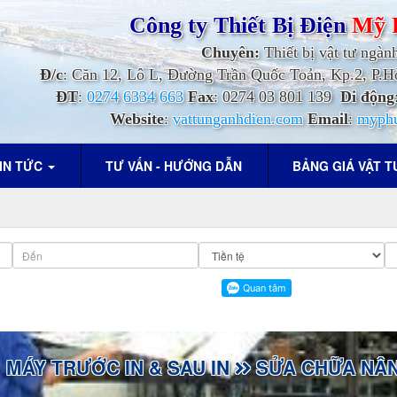
Công ty Thiết Bị Điện
Mỹ 
Chuyên:
Thiết bị vật tư ngàn
Đ/c
: Căn 12, Lô L, Đường Trần Quốc Toản, Kp.2, P
ĐT
:
0274 6334 663
Fax
: 0274 03 801 139
Di động
Website
:
vattunganhdien.com
Email
:
myph
IN TỨC
TƯ VẤN - HƯỚNG DẪN
BẢNG GIÁ VẬT 
MÁY TRƯỚC IN & SAU IN
SỬA CHỮA NÂN