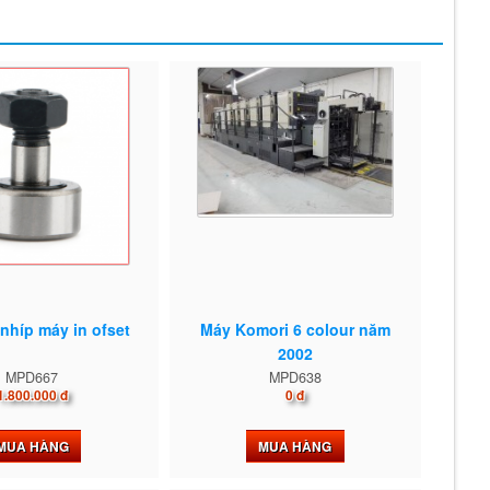
nhíp máy in ofset
Máy Komori 6 colour năm
2002
MPD667
MPD638
1.800.000 đ
0 đ
MUA HÀNG
MUA HÀNG