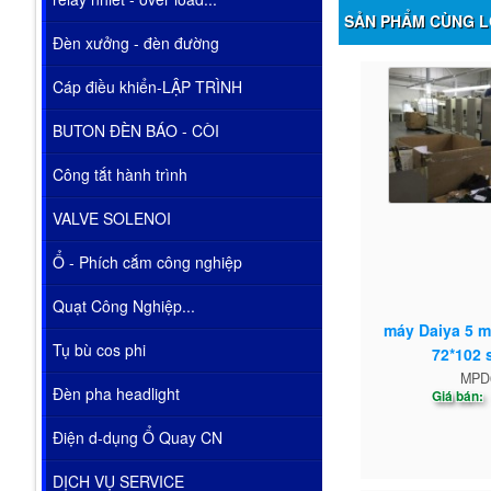
SẢN PHẨM CÙNG L
Đèn xưởng - đèn đường
Cáp điều khiển-LẬP TRÌNH
BUTON ĐÈN BÁO - CÒI
Công tắt hành trình
VALVE SOLENOI
Ổ - Phích cắm công nghiệp
Quạt Công Nghiệp...
máy Daiya 5 
Tụ bù cos phi
72*102 
MPD
Đèn pha headlight
Giá bán:
Điện d-dụng Ổ Quay CN
DỊCH VỤ SERVICE