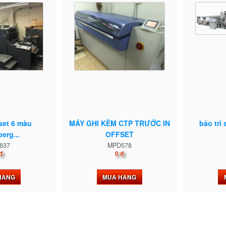
set 6 màu
MÁY GHI KẼM CTP TRƯỚC IN
bảo trì
erg...
OFFSET
637
MPD578
đ
0 đ
HÀNG
MUA HÀNG