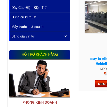
Dây Cáp Điện-Điện Trở
Dụng cụ kĩ thuật
Máy trước in & sau in
Bảng giá vật tư
HỖ TRỢ KHÁCH HÀNG
máy in off
Heidelb
MPD
0 
MUA 
PHÒNG KINH DOANH