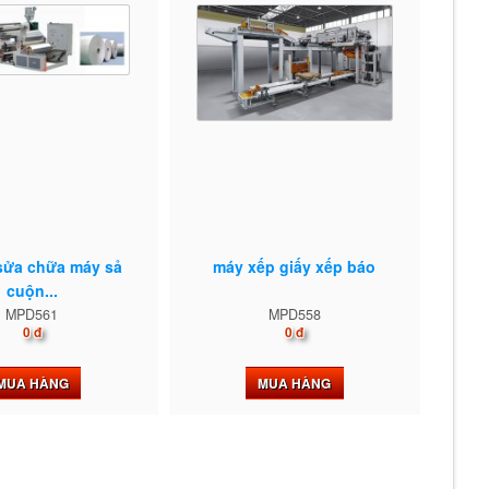
 sửa chữa máy sả
máy xếp giấy xếp báo
cuộn...
MPD561
MPD558
0 đ
0 đ
MUA HÀNG
MUA HÀNG