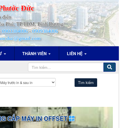
Phước
Đức
h điện
.Hòa Phú, TP.TDM, Bình Dương
:
0903384006
-
0909384006
uocduc@gmail.com
TƯ
THÀNH VIÊN
LIÊN HỆ
G CẤP MÁY IN OFFSET