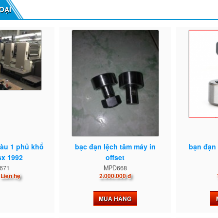
OẠI
màu 1 phủ khổ
bạc đạn lệch tâm máy in
bạn đạn 
sx 1992
offset
671
MPD668
Liên hệ
2.000.000 đ
MUA HÀNG