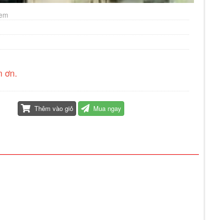
xem
m ơn.
Thêm vào giỏ
Mua ngay