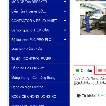
MCB CB-Tép BREAKER
Biến Tần Inverter BỘ...
CONTACTOR & RELAY NHIỆT
Sensor quang-TIỆM CẬN
Bộ lập trình PLC PRO-PLC
Màn hình điều khiển
Tủ điện CONTROL PANER
Đồng hồ Cos Phi - Hz
Chi tiết
Đ
Máng thang - Co máng thang
Sửa Chữa Nâng Cấp 
Động cơ điện Electric...
Từ khóa:
Sửa C
RCCB-CB CHỐNG DÒNG RÒ
relay nhiêt - over load...