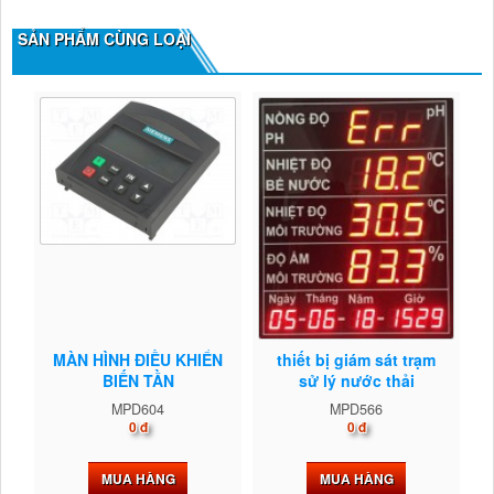
SẢN PHẨM CÙNG LOẠI
MÀN HÌNH ĐIỀU KHIỂN
thiết bị giám sát trạm
BIẾN TẦN
sử lý nước thải
MPD604
MPD566
0 đ
0 đ
MUA HÀNG
MUA HÀNG