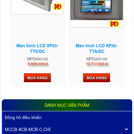
Màn hình LCD XP30-
Màn hình LCD XP30-
TTE/DC
TTA/DC
MPD000120
MPD000109
6.989.400 đ
12.711.600 đ
MUA HÀNG
MUA HÀNG
DANH MỤC SẢN PHẨM
Đồng hồ điều khiển
MCCB-ACB-MCB-C,CHÌ