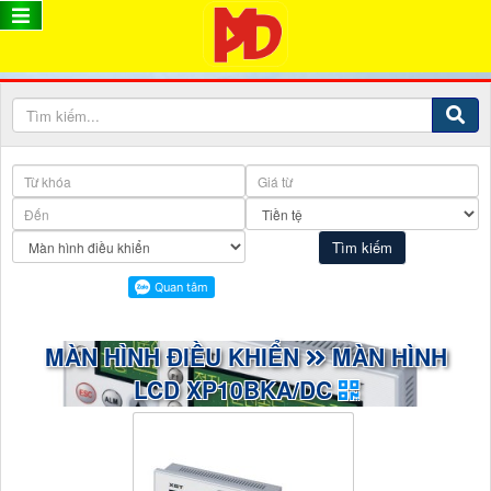
MÀN HÌNH ĐIỀU KHIỂN
MÀN HÌNH
LCD XP10BKA/DC