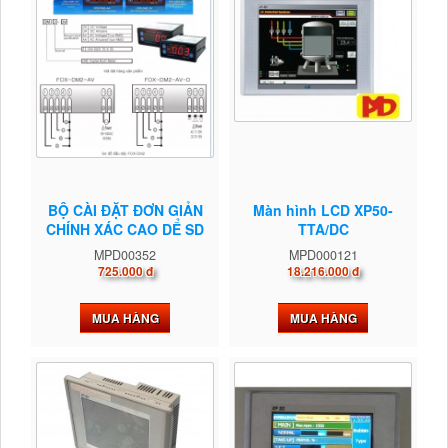
BỘ CÀI ĐẶT ĐƠN GIẢN
Màn hình LCD XP50-
CHÍNH XÁC CAO DỂ SD
TTA/DC
MPD00352
MPD000121
725.000 đ
18.216.000 đ
MUA HÀNG
MUA HÀNG