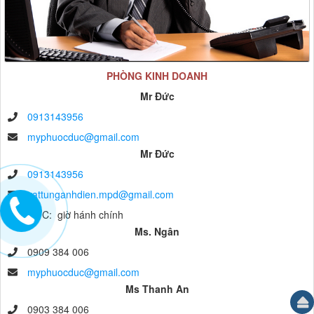
PHÒNG KINH DOANH
Mr Đức
0913143956
myphuocduc@gmail.com
Mr Đức
0913143956
vattunganhdien.mpd@gmail.com
anh ĐỨC: giờ hánh chính
Ms. Ngân
0909 384 006
myphuocduc@gmail.com
Ms Thanh An
0903 384 006