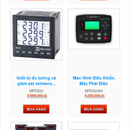
thiết bị đo lường và
Màn Hình Điều Khiển
giám sát seimens...
Máy Phát Điện
MPD552
MPD00365
2.999.000 đ
4.250.000 đ
MUA HÀNG
MUA HÀNG