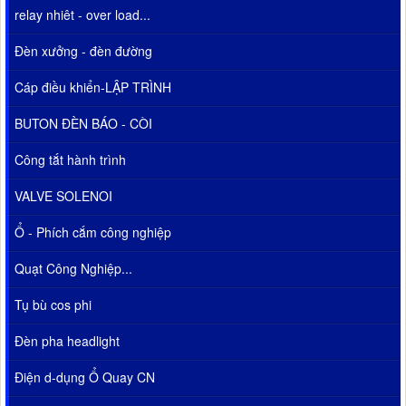
relay nhiêt - over load...
Đèn xưởng - đèn đường
Cáp điều khiển-LẬP TRÌNH
BUTON ĐÈN BÁO - CÒI
Công tắt hành trình
VALVE SOLENOI
Ổ - Phích cắm công nghiệp
Quạt Công Nghiệp...
Tụ bù cos phi
Đèn pha headlight
Điện d-dụng Ổ Quay CN