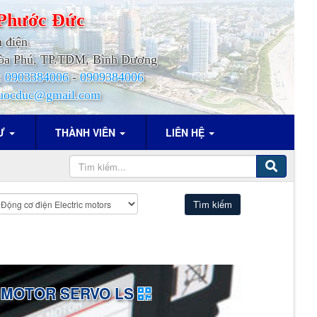
Phước
Đức
h điện
.Hòa Phú, TP.TDM, Bình Dương
:
0903384006
-
0909384006
uocduc@gmail.com
TƯ
THÀNH VIÊN
LIÊN HỆ
MOTOR SERVO LS