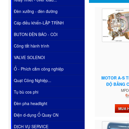
Đèn xưởng - đèn đường
Cáp điều khiển-LẬP TRÌNH
BUTON ĐÈN BÁO - CÒI
Công tắt hành trình
VALVE SOLENOI
Ổ - Phích cắm công nghiệp
MOTOR A-S T
Quạt Công Nghiệp...
ĐỘ BẰNG C
MPD
Tụ bù cos phi
0 
Đèn pha headlight
MUA 
Điện d-dụng Ổ Quay CN
DỊCH VỤ SERVICE