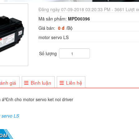
Đăng ngày 07-09-2018 03:20:33 PM - 3661 Lượt 
Mã sản phẩm:
MPD00396
Giá bán:
0 đ
/Bộ
motor servo LS
Số lượng
ánh giá
Bình luận
Liên hệ
 servo LS
OẠI