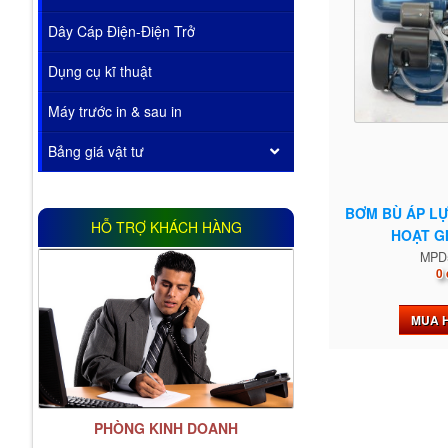
Dây Cáp Điện-Điện Trở
Dụng cụ kĩ thuật
Máy trước in & sau in
Bảng giá vật tư
BƠM BÙ ÁP L
HỖ TRỢ KHÁCH HÀNG
HOẠT G
MPD
0 
MUA 
PHÒNG KINH DOANH