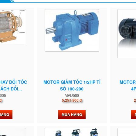
HAY ĐỔI TỐC
MOTOR GIẢM TỐC 1/2HP TỈ
MOTOR 
ÁCH ĐỔI...
SỐ 100-200
4
605
MPD588
đ
5.251.500 đ
2
HÀNG
MUA HÀNG