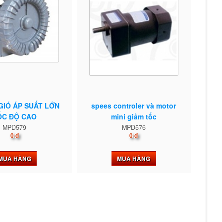
IÓ ÁP SUẤT LỚN
spees controler và motor
ỐC ĐỘ CAO
mini giảm tốc
MPD579
MPD576
0 đ
0 đ
MUA HÀNG
MUA HÀNG