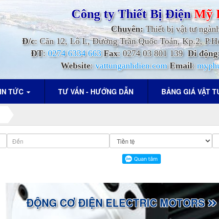
Công ty Thiết Bị Điện
Mỹ 
Chuyên:
Thiết bị vật tư ngàn
Đ/c
: Căn 12, Lô L, Đường Trần Quốc Toản, Kp.2, P
ĐT
:
0274 6334 663
Fax
: 0274 03 801 139
Di động
Website
:
vattunganhdien.com
Email
:
myph
IN TỨC
TƯ VẤN - HƯỚNG DẪN
BẢNG GIÁ VẬT 
ĐỘNG CƠ ĐIỆN ELECTRIC MOTORS