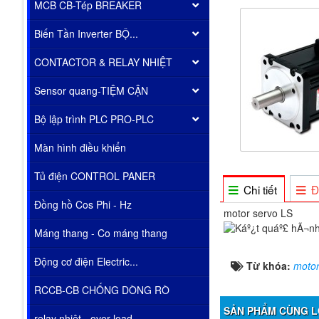
MCB CB-Tép BREAKER
Biến Tần Inverter BỘ...
CONTACTOR & RELAY NHIỆT
Sensor quang-TIỆM CẬN
Bộ lập trình PLC PRO-PLC
Màn hình điều khiển
Tủ điện CONTROL PANER
Chi tiết
Đ
Đồng hồ Cos Phi - Hz
motor servo LS
Máng thang - Co máng thang
Động cơ điện Electric...
Từ khóa:
motor
RCCB-CB CHỐNG DÒNG RÒ
SẢN PHẨM CÙNG L
relay nhiêt - over load...