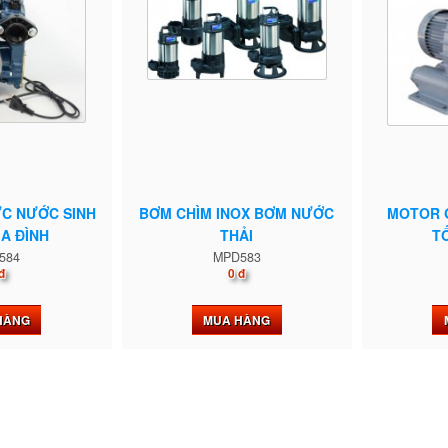
ỰC NƯỚC SINH
BƠM CHÌM INOX BƠM NƯỚC
MOTOR G
IA ĐÌNH
THẢI
T
584
MPD583
đ
0 đ
HÀNG
MUA HÀNG