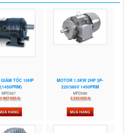
GIẢM TỐC 10HP
MOTOR 1.5KW 2HP 3P-
P(1450PRM)
220/380V 1450PRM
MPD587
MPD586
1.987.000 đ
2.245.000 đ
MUA HÀNG
MUA HÀNG