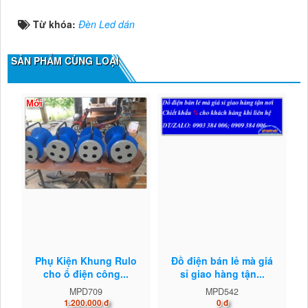
Từ khóa:
Đèn Led dán
SẢN PHẨM CÙNG LOẠI
Mới
Phụ Kiện Khung Rulo
Đồ điện bán lẻ mà giá
cho ổ điện công...
sỉ giao hàng tận...
MPD709
MPD542
1.200.000 đ
0 đ