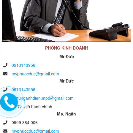
PHÒNG KINH DOANH
Mr Đức
0913143956
myphuocduc@gmail.com
Mr Đức
0913143956
vattunganhdien.mpd@gmail.com
anh ĐỨC: giờ hánh chính
Ms. Ngân
0909 384 006
myphuocduc@gmail.com