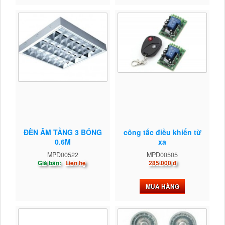
ĐÈN ÂM TẦNG 3 BÓNG
công tắc điều khiển từ
0.6M
xa
MPD00522
MPD00505
Giá bán:
Liên hệ
285.000 đ
MUA HÀNG