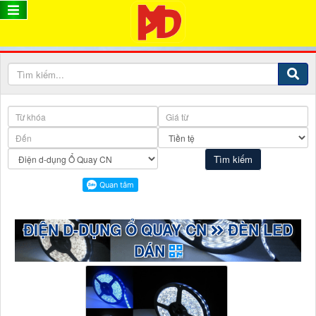
ĐIỆN D-DỤNG Ổ QUAY CN
ĐÈN LED
DÁN