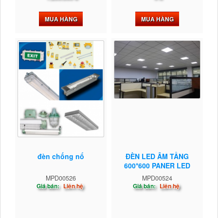
MUA HÀNG
MUA HÀNG
đèn chống nổ
ĐÈN LED ÂM TẦNG
600*600 PANER LED
MPD00526
MPD00524
Giá bán:
Liên hệ
Giá bán:
Liên hệ