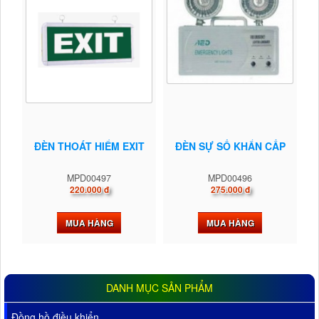
ĐÈN THOÁT HIỂM EXIT
ĐÈN SỰ SỐ KHẨN CẤP
MPD00497
MPD00496
220.000 đ
275.000 đ
MUA HÀNG
MUA HÀNG
DANH MỤC SẢN PHẨM
Đồng hồ điều khiển