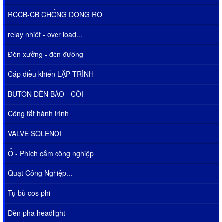
RCCB-CB CHỐNG DÒNG RÒ
relay nhiêt - over load...
Đèn xưởng - đèn đường
Cáp điều khiển-LẬP TRÌNH
BUTON ĐÈN BÁO - CÒI
Công tắt hành trình
VALVE SOLENOI
Ổ - Phích cắm công nghiệp
Quạt Công Nghiệp...
Tụ bù cos phi
Đèn pha headlight