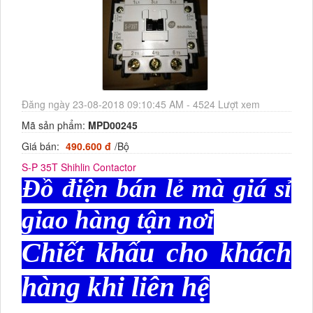
Đăng ngày 23-08-2018 09:10:45 AM - 4524 Lượt xem
Mã sản phẩm:
MPD00245
Giá bán:
490.600 đ
/Bộ
S-P 35T Shihlin Contactor
Đồ điện bán lẻ mà giá sỉ
giao hàng tận nơi
Chiết khấu cho khách
hàng khi liên hệ