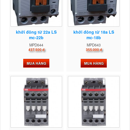
khởi đông từ 22a LS
khởi đông từ 18a LS
mc-22b
mc-18b
MPD644
MPD643
437.500 đ
355.000 đ
MUA HÀNG
MUA HÀNG