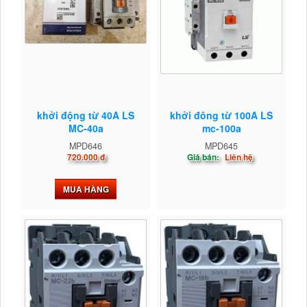
khởi động từ 40A LS
khởi đông từ 100A LS
MC-40a
mc-100a
MPD646
MPD645
720.000 đ
Giá bán:
Liên hệ
MUA HÀNG