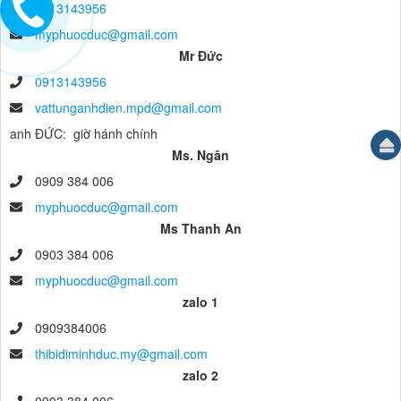
0913143956
myphuocduc@gmail.com
Mr Đức
0913143956
vattunganhdien.mpd@gmail.com
anh ĐỨC: giờ hánh chính
Ms. Ngân
0909 384 006
myphuocduc@gmail.com
Ms Thanh An
0903 384 006
myphuocduc@gmail.com
zalo 1
0909384006
thibidiminhduc.my@gmail.com
zalo 2
0903 384 006