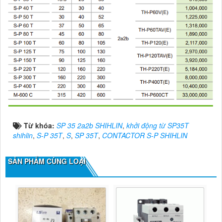
Từ khóa:
SP 35 2a2b SHIHLIN
,
khởi động từ SP35T
shihlin
,
S-P 35T
,
S
,
SP 35T
,
CONTACTOR S-P SHIHLIN
SẢN PHẨM CÙNG LOẠI