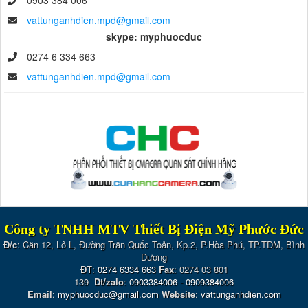
vattunganhdien.mpd@gmail.com
skype: myphuocduc
0274 6 334 663
vattunganhdien.mpd@gmail.com
Công ty TNHH MTV Thiết Bị Điện Mỹ Phước Đức
Đ/c
: Căn 12, Lô L, Đường Trần Quốc Toản, Kp.2, P.Hòa Phú, TP.TDM, Bình
Dương
ĐT
:
0274 6334 663
Fax
: 0274 03 801
139
Dt/zalo
:
0903384006
-
0909384006
Email
:
myphuocduc@gmail.com
Website
:
vattunganhdien.com