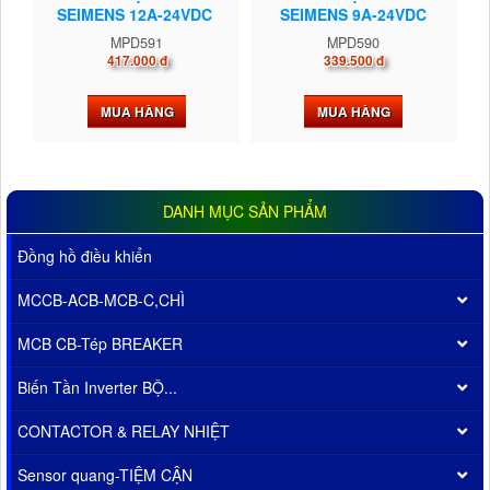
SEIMENS 12A-24VDC
SEIMENS 9A-24VDC
MPD591
MPD590
417.000 đ
339.500 đ
MUA HÀNG
MUA HÀNG
DANH MỤC SẢN PHẨM
Đồng hồ điều khiển
MCCB-ACB-MCB-C,CHÌ
MCB CB-Tép BREAKER
Biến Tần Inverter BỘ...
CONTACTOR & RELAY NHIỆT
Sensor quang-TIỆM CẬN