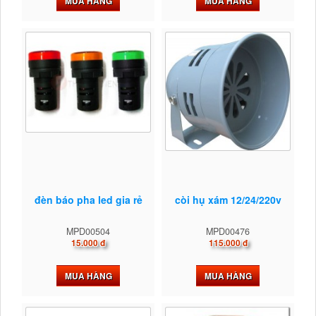
MUA HÀNG
MUA HÀNG
đèn báo pha led gia rẻ
còi hụ xám 12/24/220v
MPD00504
MPD00476
15.000 đ
115.000 đ
MUA HÀNG
MUA HÀNG