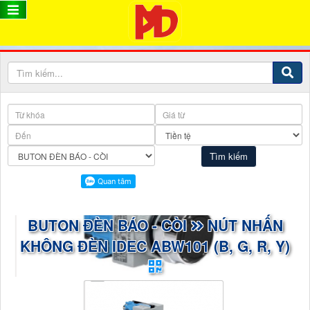
BUTON ĐÈN BÁO - CÒI
NÚT NHẤN
KHÔNG ĐÈN IDEC ABW101 (B, G, R, Y)