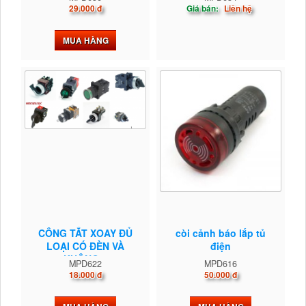
29.000 đ
Giá bán:
Liên hệ
MUA HÀNG
CÔNG TẮT XOAY ĐỦ
còi cảnh báo lắp tủ
LOẠI CÓ ĐÈN VÀ
điện
KHÔNG...
MPD622
MPD616
18.000 đ
50.000 đ