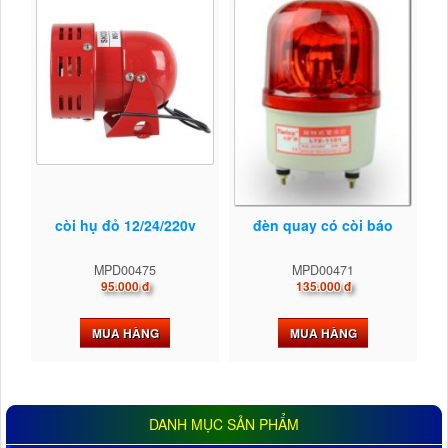
còi hụ đỏ 12/24/220v
đèn quay có còi báo
MPD00475
MPD00471
95.000 đ
135.000 đ
MUA HÀNG
MUA HÀNG
DANH MỤC SẢN PHẨM