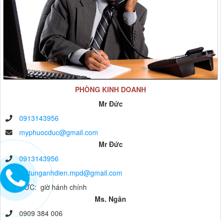
PHÒNG KINH DOANH
Mr Đức
0913143956
myphuocduc@gmail.com
Mr Đức
0913143956
vattunganhdien.mpd@gmail.com
anh ĐỨC: giờ hánh chính
Ms. Ngân
0909 384 006