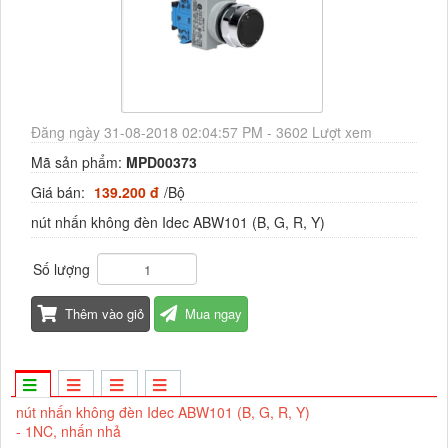
Đăng ngày 31-08-2018 02:04:57 PM - 3602 Lượt xem
Mã sản phẩm:
MPD00373
Giá bán:
139.200 đ
/Bộ
nút nhấn không đèn Idec ABW101 (B, G, R, Y)
Số lượng
Thêm vào giỏ
Mua ngay
nút nhấn không đèn Idec ABW101 (B, G, R, Y)
- 1NC, nhấn nhả