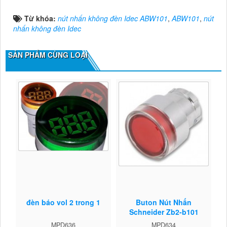
Từ khóa:
nút nhấn không đèn Idec ABW101
,
ABW101
,
nút
nhấn không đèn Idec
SẢN PHẨM CÙNG LOẠI
đèn báo vol 2 trong 1
Buton Nút Nhấn
Schneider Zb2-b101
MPD636
MPD634