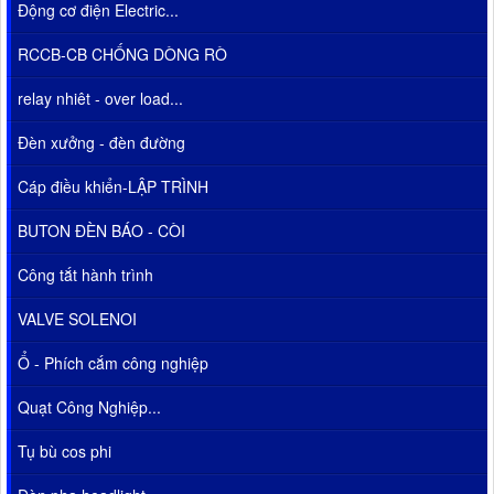
Động cơ điện Electric...
RCCB-CB CHỐNG DÒNG RÒ
relay nhiêt - over load...
Đèn xưởng - đèn đường
Cáp điều khiển-LẬP TRÌNH
BUTON ĐÈN BÁO - CÒI
Công tắt hành trình
VALVE SOLENOI
Ổ - Phích cắm công nghiệp
Quạt Công Nghiệp...
Tụ bù cos phi